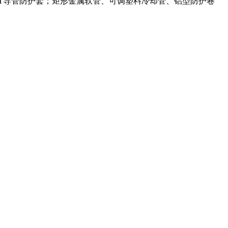
T导管防护套；矩形金属软管、可调塑料冷却管、铝型防护卷