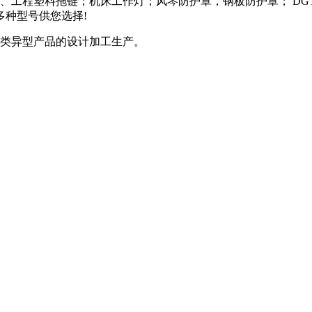
工程塑料拖链；机床工作灯；风琴防护罩，钢板防护罩； DG
种型号供您选择!
类异型产品的设计加工生产。